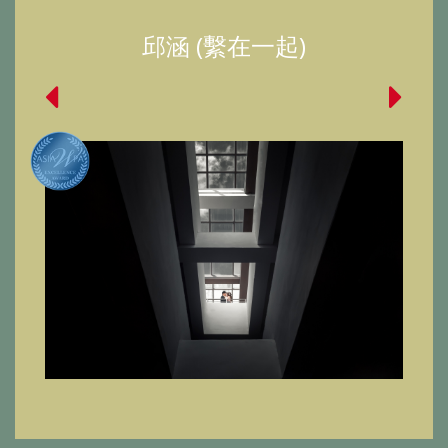
邱涵 (繫在一起)